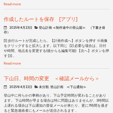
Read more
作成したルートを保存 [アプリ]
2025年4月23日
登山計画 ≪制作途中の登山届≫ （下書き保
存）
[1] 歩行ルートが完成したら、【計画作成へ】ボタンを押す ※画像
をクリックすると拡大します。以下同じ [2] 必要な場合は、日付
や時間、地点名を変更する(後からも編集可能) 【次へ】ボタンを押
す [3] ..
Read more
下山日、時間の変更 ＜確認メールから＞
2025年4月22日
未分類
,
登山計画 ≪下山通知≫
登山中に何らかの事柄があり、下山予定時間が変わることがあり
ます。 下山時間が早まる場合は特に問題はありませんが、3時間以
上遅れる場合は下山通知の督促メールが来たり、更に7時間を過ぎ
ると緊急連絡者にもメールが送信されるます ..