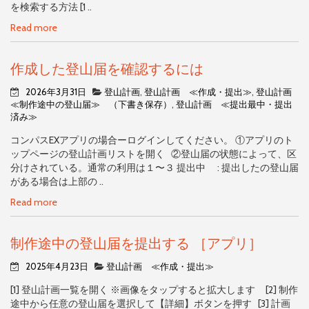
を検索する方法 [1 ..
Read more
作成した登山届を確認するには
2026年3月31日
登山計画
,
登山計画 ≪作成・提出≫
,
登山計画
≪制作途中の登山届≫ （下書き保存）
,
登山計画 ≪提出最中・提出
済み≫
コンパスEXアプリの場合ーログインしてください。 ①アプリのト
ップページの登山計画リストを開く ②登山届の状態によって、区
分けされている。通常の利用は１〜３ 提出中 : 提出したの登山届
がある場合は上部の ..
Read more
制作途中の登山届を提出する ［アプリ］
2025年4月23日
登山計画 ≪作成・提出≫
[1] 登山計画一覧を開く ※画像をタップすると拡大します [2] 制作
途中から任意の登山届を選択して【詳細】ボタンを押す [3] 計画