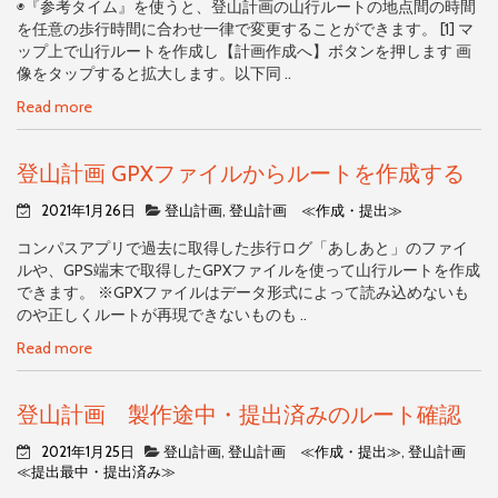
◉『参考タイム』を使うと、登山計画の山行ルートの地点間の時間
を任意の歩行時間に合わせ一律で変更することができます。 [1] マ
ップ上で山行ルートを作成し【計画作成へ】ボタンを押します 画
像をタップすると拡大します。以下同 ..
Read more
登山計画 GPXファイルからルートを作成する
2021年1月26日
登山計画
,
登山計画 ≪作成・提出≫
コンパスアプリで過去に取得した歩行ログ「あしあと」のファイ
ルや、GPS端末で取得したGPXファイルを使って山行ルートを作成
できます。 ※GPXファイルはデータ形式によって読み込めないも
のや正しくルートが再現できないものも ..
Read more
登山計画 製作途中・提出済みのルート確認
2021年1月25日
登山計画
,
登山計画 ≪作成・提出≫
,
登山計画
≪提出最中・提出済み≫