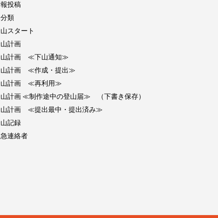
情報投稿
未分類
登山スタート
登山計画
登山計画 ≪下山通知≫
登山計画 ≪作成・提出≫
登山計画 ≪再利用≫
登山計画 ≪制作途中の登山届≫ （下書き保存）
登山計画 ≪提出最中・提出済み≫
登山記録
緊急連絡者