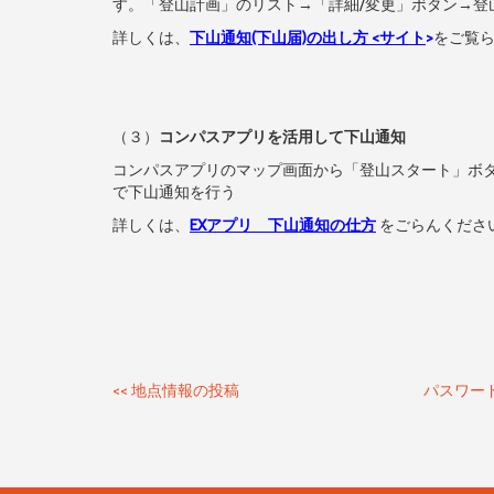
す。「登山計画」のリスト→「詳細/変更」ボタン→登
詳しくは、
下山通知(下山届)の出し方 <サイト
>
をご覧
（３）
コンパスアプリを活用して下山通知
コンパスアプリのマップ画面から「登山スタート」ボ
で下山通知を行う
詳しくは、
EXアプリ 下山通知の仕方
をごらんくださ
<<
地点情報の投稿
パスワー