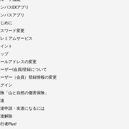
ンパスEXアプリ
コンパスアプリ
はじめに
パスワード変更
プレミアムサービス
ポイント
マップ
メールアドレスの変更
ーザー(会員)登録について
ユーザー（会員）登録情報の変更
ログイン
保険「山と自然の傷害保険」
友達
友達申請・友達になるには
友達解除
行者Plus!